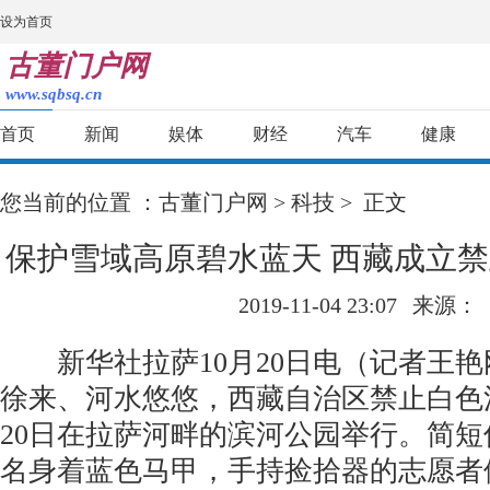
设为首页
古董门户网
www.sqbsq.cn
首页
新闻
娱体
财经
汽车
健康
您当前的位置 ：
古董门户网
>
科技
> 正文
保护雪域高原碧水蓝天 西藏成立
2019-11-04 23:07
来源：
新华社拉萨10月20日电（记者王艳
徐来、河水悠悠，西藏自治区禁止白色
20日在拉萨河畔的滨河公园举行。简
名身着蓝色马甲，手持捡拾器的志愿者