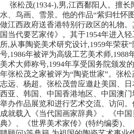
张松茂(1934-),男,江西鄱阳人。
水、鸟画、雪景。他的作品“紫归牡怀
做江西政府送香港特别行政区的礼物。
国当代要艺家传》。其于1954年进入
所,从事陶瓷美术研究设计,1959年荣获
号,1986年被评为高级工艺美术师,198
美术大师称号,1994年享受国务院颁发
年张松茂之家被评为“陶瓷世家”。张
志远、杨超。张松茂曾应邀赴美国、日
西亚、韩国、中国香港地区、中国澳门
举办作品展览和进行艺术交流、访问。他
成就载入《当代国画家辞典》、《中国
典》、《世界美术家传》(特约编委)、
聘顾问)等典籍,为祖国的陶瓷艺术事业