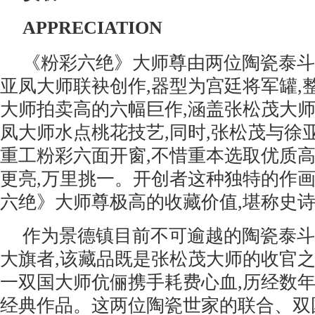
APPRECIATION
《粉彩六绝》大师尊由两位陶瓷泰斗
亚凤大师联袂创作,器型为宫廷将军罐,
大师拍卖高的六幅巨作,涵盖张松茂大
凤大师水点桃花技艺,同时,张松茂与徐
重工粉彩六面开窗,不惜重本选取优质高
更亮,万里挑一。开创者这种独特的作
六绝》大师尊极高的收藏价值,堪称史
作为景德镇目前不可逾越的陶瓷泰斗
大旗者,该藏品既是张松茂大师的收官之
一双国大师伉俪携手耗费心血,历经数
经典作品。这两位陶瓷世家的联合、双