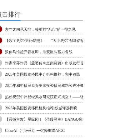
点击排行
方寸之间见天地：核雕师“无心”的一得之见
【数字史馆·文化铭照】——“天下史馆”创新信息
浪你马淮超开赛在即，淮安区队蓄力备战
作家李莎作品《孟婆传奇之南葵篇》出版发行 道学
2025年美国投资移民中介机构推荐：和中移民
2025年和中移民举办美国投资移民成功客户冷餐会
热烈祝贺中州易经风水研究院正式成立！——让传
统
2025年美国投资移民机构推荐:权威评选揭晓
【震撼首发】星际园丁《圣藤灵主》BANGO斑格
动感3
CloseAI【可乐AI】一键降重降AIGC